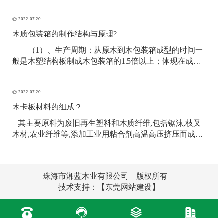
能，机器设备木箱打包首要要找出受力点，在机器设备
2022-07-20
木箱打包之前要先上门丈量标准，其非有必要查询机器
设备的底座组织，看底座是带轮子的仍是脚杯的，假定
木质包装箱的制作结构与原理?
机器设
（1）、生产周期：从原木到木包装箱成型的时间一
般是木塑结构板制成木包装箱的1.5倍以上；体现在成本
上主要为资金占用时间周期长、 人工工资支出高。
（2）、工人数量：一般假定一天制作木包装箱的数量不
2022-07-20
变，用原木制箱10人完成的量，而用木塑结构板制箱则
只需3人即可完成，节约人工工资约70%，同时
木卡板材料的组成？
其主要原料为废旧再生塑料和木质纤维,包括锯沫,枝叉
木材,农业纤维等,添加工业用粘合剂高温高压挤压而成。
此新材料产品不仅可以完全替代外运木制包装和铺垫材
料,而且还能够用于门,窗框,建筑模板,地板,汽车配件等。
它主要采用挤出机挤出木塑复合型材,再组装而成。那么
珠海市湘蓝木业有限公司 版权所有
木卡板的材料由
技术支持：
【东莞网站建设】