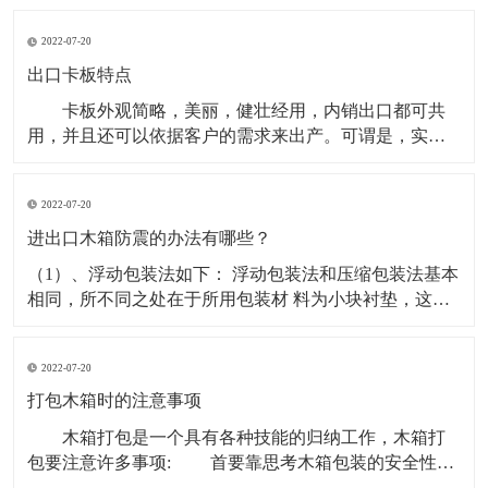
色再生环保料（可选新料、水口混合料，材质不同载荷
2022-07-20
量不同。产品蓝色为主，其它颜色可定做。 塑料卡
板使用形式：有两面进叉也有四面进叉，适合平地使用
出口卡板特点
卡板外观简略，美丽，健壮经用，内销出口都可共
用，并且还可以依据客户的需求来出产。可谓是，实用
型，物美价廉的包装箱。 出口卡板是一种常用的运
送包装容器，也是商品运送包装的首要容器之一。出口
2022-07-20
卡板是为便利出口用的，卡板出口不需熏蒸消毒，出口
资料做出的木箱可直接出口到外地外国.因为具有其可以
进出口木箱防震的办法有哪些？
因地
（1）、浮动包装法如下： 浮动包装法和压缩包装法基本
相同，所不同之处在于所用包装材 料为小块衬垫，这些
材料可以位移和流动，这样可以有效地充满直接 受力的
部分的间隙，分散产品所受的冲击力。 （2）、进出口木
2022-07-20
箱的用包装材料把易碎物品填塞起来或进行加固 ，这样
可以吸收振动或冲击的能量，并将其引导到产品强度
打包木箱时的注意事项
木箱打包是一个具有各种技能的归纳工作，木箱打
包要注意许多事项: 首要靠思考木箱包装的安全性和
实用性，关于机器设备的打包具有自个的专业打包技