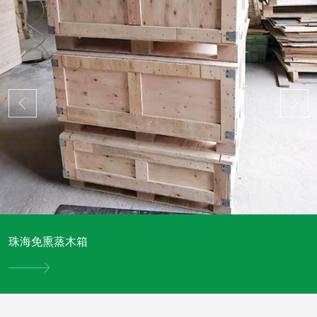
珠海免熏蒸木箱