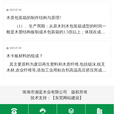
能，机器设备木箱打包首要要找出受力点，在机器设备
2022-07-20
木箱打包之前要先上门丈量标准，其非有必要查询机器
设备的底座组织，看底座是带轮子的仍是脚杯的，假定
木质包装箱的制作结构与原理?
机器设
（1）、生产周期：从原木到木包装箱成型的时间一
般是木塑结构板制成木包装箱的1.5倍以上；体现在成本
上主要为资金占用时间周期长、 人工工资支出高。
（2）、工人数量：一般假定一天制作木包装箱的数量不
2022-07-20
变，用原木制箱10人完成的量，而用木塑结构板制箱则
只需3人即可完成，节约人工工资约70%，同时
木卡板材料的组成？
其主要原料为废旧再生塑料和木质纤维,包括锯沫,枝叉
木材,农业纤维等,添加工业用粘合剂高温高压挤压而成。
此新材料产品不仅可以完全替代外运木制包装和铺垫材
料,而且还能够用于门,窗框,建筑模板,地板,汽车配件等。
它主要采用挤出机挤出木塑复合型材,再组装而成。那么
珠海市湘蓝木业有限公司 版权所有
木卡板的材料由
技术支持：
【东莞网站建设】