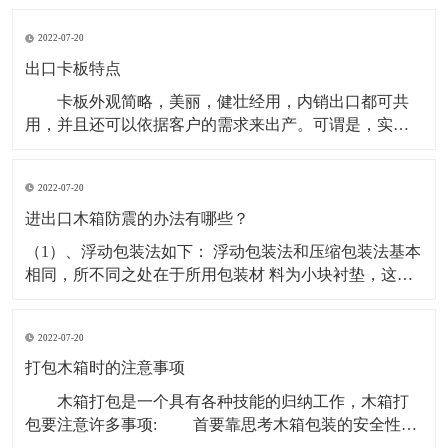
色再生环保料（可选新料、水口混合料，材质不同载荷
2022-07-20
量不同。产品蓝色为主，其它颜色可定做。 塑料卡
板使用形式：有两面进叉也有四面进叉，适合平地使用
出口卡板特点
卡板外观简略，美丽，健壮经用，内销出口都可共
用，并且还可以依据客户的需求来出产。可谓是，实用
型，物美价廉的包装箱。 出口卡板是一种常用的运
送包装容器，也是商品运送包装的首要容器之一。出口
2022-07-20
卡板是为便利出口用的，卡板出口不需熏蒸消毒，出口
资料做出的木箱可直接出口到外地外国.因为具有其可以
进出口木箱防震的办法有哪些？
因地
（1）、浮动包装法如下： 浮动包装法和压缩包装法基本
相同，所不同之处在于所用包装材 料为小块衬垫，这些
材料可以位移和流动，这样可以有效地充满直接 受力的
部分的间隙，分散产品所受的冲击力。 （2）、进出口木
2022-07-20
箱的用包装材料把易碎物品填塞起来或进行加固 ，这样
可以吸收振动或冲击的能量，并将其引导到产品强度
打包木箱时的注意事项
木箱打包是一个具有各种技能的归纳工作，木箱打
包要注意许多事项: 首要靠思考木箱包装的安全性和
实用性，关于机器设备的打包具有自个的专业打包技