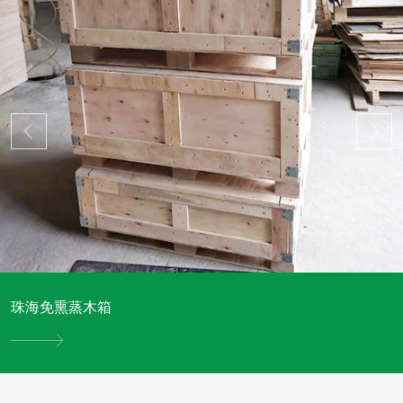
珠海免熏蒸木箱