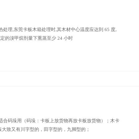
理,东莞卡板木箱处理时,其木材中心温度应达到 65 度,
规定的溴甲烷剂量下熏蒸至少 24 小时
还适合码垛用（码垛：卡板上放货物再放卡板放货物）；木卡
板大致又有川字型的，田字型的，九脚型的；