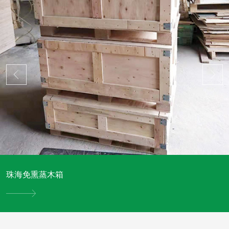
珠海免熏蒸木箱