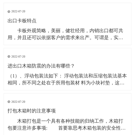
色再生环保料（可选新料、水口混合料，材质不同载荷
2022-07-20
量不同。产品蓝色为主，其它颜色可定做。 塑料卡
板使用形式：有两面进叉也有四面进叉，适合平地使用
出口卡板特点
卡板外观简略，美丽，健壮经用，内销出口都可共
用，并且还可以依据客户的需求来出产。可谓是，实用
型，物美价廉的包装箱。 出口卡板是一种常用的运
送包装容器，也是商品运送包装的首要容器之一。出口
2022-07-20
卡板是为便利出口用的，卡板出口不需熏蒸消毒，出口
资料做出的木箱可直接出口到外地外国.因为具有其可以
进出口木箱防震的办法有哪些？
因地
（1）、浮动包装法如下： 浮动包装法和压缩包装法基本
相同，所不同之处在于所用包装材 料为小块衬垫，这些
材料可以位移和流动，这样可以有效地充满直接 受力的
部分的间隙，分散产品所受的冲击力。 （2）、进出口木
2022-07-20
箱的用包装材料把易碎物品填塞起来或进行加固 ，这样
可以吸收振动或冲击的能量，并将其引导到产品强度
打包木箱时的注意事项
木箱打包是一个具有各种技能的归纳工作，木箱打
包要注意许多事项: 首要靠思考木箱包装的安全性和
实用性，关于机器设备的打包具有自个的专业打包技