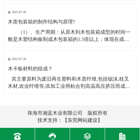
能，机器设备木箱打包首要要找出受力点，在机器设备
2022-07-20
木箱打包之前要先上门丈量标准，其非有必要查询机器
设备的底座组织，看底座是带轮子的仍是脚杯的，假定
木质包装箱的制作结构与原理?
机器设
（1）、生产周期：从原木到木包装箱成型的时间一
般是木塑结构板制成木包装箱的1.5倍以上；体现在成本
上主要为资金占用时间周期长、 人工工资支出高。
（2）、工人数量：一般假定一天制作木包装箱的数量不
2022-07-20
变，用原木制箱10人完成的量，而用木塑结构板制箱则
只需3人即可完成，节约人工工资约70%，同时
木卡板材料的组成？
其主要原料为废旧再生塑料和木质纤维,包括锯沫,枝叉
木材,农业纤维等,添加工业用粘合剂高温高压挤压而成。
此新材料产品不仅可以完全替代外运木制包装和铺垫材
料,而且还能够用于门,窗框,建筑模板,地板,汽车配件等。
它主要采用挤出机挤出木塑复合型材,再组装而成。那么
珠海市湘蓝木业有限公司 版权所有
木卡板的材料由
技术支持：
【东莞网站建设】