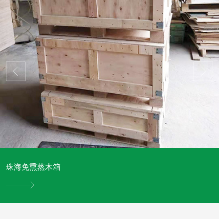
珠海免熏蒸木箱