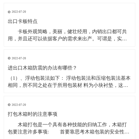
色再生环保料（可选新料、水口混合料，材质不同载荷
2022-07-20
量不同。产品蓝色为主，其它颜色可定做。 塑料卡
板使用形式：有两面进叉也有四面进叉，适合平地使用
出口卡板特点
卡板外观简略，美丽，健壮经用，内销出口都可共
用，并且还可以依据客户的需求来出产。可谓是，实用
型，物美价廉的包装箱。 出口卡板是一种常用的运
送包装容器，也是商品运送包装的首要容器之一。出口
2022-07-20
卡板是为便利出口用的，卡板出口不需熏蒸消毒，出口
资料做出的木箱可直接出口到外地外国.因为具有其可以
进出口木箱防震的办法有哪些？
因地
（1）、浮动包装法如下： 浮动包装法和压缩包装法基本
相同，所不同之处在于所用包装材 料为小块衬垫，这些
材料可以位移和流动，这样可以有效地充满直接 受力的
部分的间隙，分散产品所受的冲击力。 （2）、进出口木
2022-07-20
箱的用包装材料把易碎物品填塞起来或进行加固 ，这样
可以吸收振动或冲击的能量，并将其引导到产品强度
打包木箱时的注意事项
木箱打包是一个具有各种技能的归纳工作，木箱打
包要注意许多事项: 首要靠思考木箱包装的安全性和
实用性，关于机器设备的打包具有自个的专业打包技