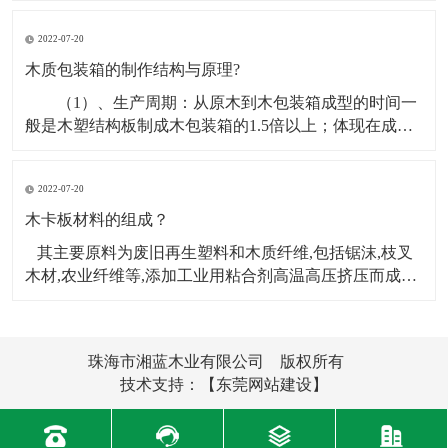
能，机器设备木箱打包首要要找出受力点，在机器设备
2022-07-20
木箱打包之前要先上门丈量标准，其非有必要查询机器
设备的底座组织，看底座是带轮子的仍是脚杯的，假定
木质包装箱的制作结构与原理?
机器设
（1）、生产周期：从原木到木包装箱成型的时间一
般是木塑结构板制成木包装箱的1.5倍以上；体现在成本
上主要为资金占用时间周期长、 人工工资支出高。
（2）、工人数量：一般假定一天制作木包装箱的数量不
2022-07-20
变，用原木制箱10人完成的量，而用木塑结构板制箱则
只需3人即可完成，节约人工工资约70%，同时
木卡板材料的组成？
其主要原料为废旧再生塑料和木质纤维,包括锯沫,枝叉
木材,农业纤维等,添加工业用粘合剂高温高压挤压而成。
此新材料产品不仅可以完全替代外运木制包装和铺垫材
料,而且还能够用于门,窗框,建筑模板,地板,汽车配件等。
它主要采用挤出机挤出木塑复合型材,再组装而成。那么
珠海市湘蓝木业有限公司 版权所有
木卡板的材料由
技术支持：
【东莞网站建设】