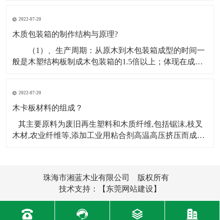
能，机器设备木箱打包首要要找出受力点，在机器设备
2022-07-20
木箱打包之前要先上门丈量标准，其非有必要查询机器
设备的底座组织，看底座是带轮子的仍是脚杯的，假定
木质包装箱的制作结构与原理?
机器设
（1）、生产周期：从原木到木包装箱成型的时间一
般是木塑结构板制成木包装箱的1.5倍以上；体现在成本
上主要为资金占用时间周期长、 人工工资支出高。
（2）、工人数量：一般假定一天制作木包装箱的数量不
2022-07-20
变，用原木制箱10人完成的量，而用木塑结构板制箱则
只需3人即可完成，节约人工工资约70%，同时
木卡板材料的组成？
其主要原料为废旧再生塑料和木质纤维,包括锯沫,枝叉
木材,农业纤维等,添加工业用粘合剂高温高压挤压而成。
此新材料产品不仅可以完全替代外运木制包装和铺垫材
料,而且还能够用于门,窗框,建筑模板,地板,汽车配件等。
它主要采用挤出机挤出木塑复合型材,再组装而成。那么
珠海市湘蓝木业有限公司 版权所有
木卡板的材料由
技术支持：
【东莞网站建设】