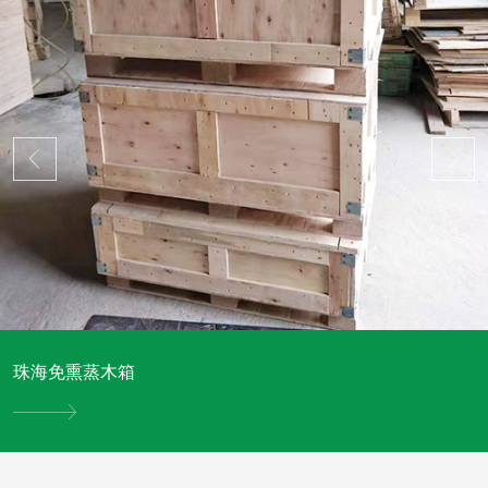
珠海免熏蒸木箱