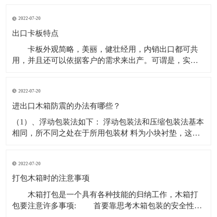
色再生环保料（可选新料、水口混合料，材质不同载荷
2022-07-20
量不同。产品蓝色为主，其它颜色可定做。 塑料卡
板使用形式：有两面进叉也有四面进叉，适合平地使用
出口卡板特点
卡板外观简略，美丽，健壮经用，内销出口都可共
用，并且还可以依据客户的需求来出产。可谓是，实用
型，物美价廉的包装箱。 出口卡板是一种常用的运
送包装容器，也是商品运送包装的首要容器之一。出口
2022-07-20
卡板是为便利出口用的，卡板出口不需熏蒸消毒，出口
资料做出的木箱可直接出口到外地外国.因为具有其可以
进出口木箱防震的办法有哪些？
因地
（1）、浮动包装法如下： 浮动包装法和压缩包装法基本
相同，所不同之处在于所用包装材 料为小块衬垫，这些
材料可以位移和流动，这样可以有效地充满直接 受力的
部分的间隙，分散产品所受的冲击力。 （2）、进出口木
2022-07-20
箱的用包装材料把易碎物品填塞起来或进行加固 ，这样
可以吸收振动或冲击的能量，并将其引导到产品强度
打包木箱时的注意事项
木箱打包是一个具有各种技能的归纳工作，木箱打
包要注意许多事项: 首要靠思考木箱包装的安全性和
实用性，关于机器设备的打包具有自个的专业打包技