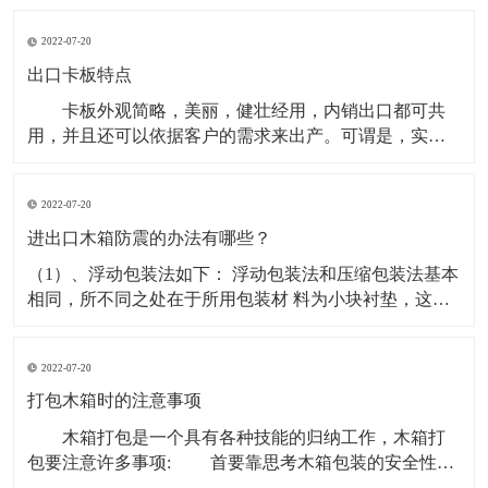
色再生环保料（可选新料、水口混合料，材质不同载荷
2022-07-20
量不同。产品蓝色为主，其它颜色可定做。 塑料卡
板使用形式：有两面进叉也有四面进叉，适合平地使用
出口卡板特点
卡板外观简略，美丽，健壮经用，内销出口都可共
用，并且还可以依据客户的需求来出产。可谓是，实用
型，物美价廉的包装箱。 出口卡板是一种常用的运
送包装容器，也是商品运送包装的首要容器之一。出口
2022-07-20
卡板是为便利出口用的，卡板出口不需熏蒸消毒，出口
资料做出的木箱可直接出口到外地外国.因为具有其可以
进出口木箱防震的办法有哪些？
因地
（1）、浮动包装法如下： 浮动包装法和压缩包装法基本
相同，所不同之处在于所用包装材 料为小块衬垫，这些
材料可以位移和流动，这样可以有效地充满直接 受力的
部分的间隙，分散产品所受的冲击力。 （2）、进出口木
2022-07-20
箱的用包装材料把易碎物品填塞起来或进行加固 ，这样
可以吸收振动或冲击的能量，并将其引导到产品强度
打包木箱时的注意事项
木箱打包是一个具有各种技能的归纳工作，木箱打
包要注意许多事项: 首要靠思考木箱包装的安全性和
实用性，关于机器设备的打包具有自个的专业打包技