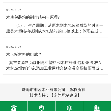
能，机器设备木箱打包首要要找出受力点，在机器设备
2022-07-20
木箱打包之前要先上门丈量标准，其非有必要查询机器
设备的底座组织，看底座是带轮子的仍是脚杯的，假定
木质包装箱的制作结构与原理?
机器设
（1）、生产周期：从原木到木包装箱成型的时间一
般是木塑结构板制成木包装箱的1.5倍以上；体现在成本
上主要为资金占用时间周期长、 人工工资支出高。
（2）、工人数量：一般假定一天制作木包装箱的数量不
2022-07-20
变，用原木制箱10人完成的量，而用木塑结构板制箱则
只需3人即可完成，节约人工工资约70%，同时
木卡板材料的组成？
其主要原料为废旧再生塑料和木质纤维,包括锯沫,枝叉
木材,农业纤维等,添加工业用粘合剂高温高压挤压而成。
此新材料产品不仅可以完全替代外运木制包装和铺垫材
料,而且还能够用于门,窗框,建筑模板,地板,汽车配件等。
它主要采用挤出机挤出木塑复合型材,再组装而成。那么
珠海市湘蓝木业有限公司 版权所有
木卡板的材料由
技术支持：
【东莞网站建设】