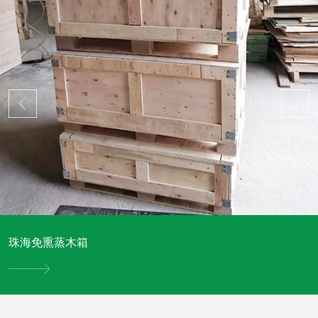
珠海免熏蒸木箱